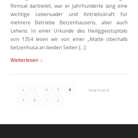
Rinnsal darbietet, war er Jahrhunderte lang eine
wichtige Lebensader und Antriebskraft für
mehrere Betriebe Betzenhausens, aber auch
Lehens. In einer Urkunde des Heiliggeistspitals
von 1354 lesen wir von einer „Matte oberhalb
betzenhusa an beiden Seiten […]
Weiterlesen
«
‹
4
5
6
Seite 6 von 8
7
8
›
»