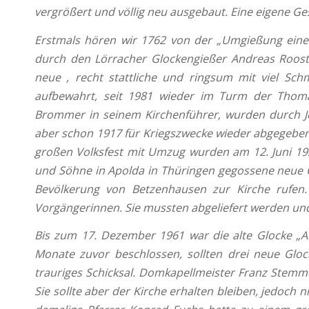
vergrößert und völlig neu ausgebaut. Eine eigene Ges
Erstmals hören wir 1762 von der „Umgießung ein
durch den Lörracher Glockengießer Andreas Roost
neue , recht stattliche und ringsum mit viel Sch
aufbewahrt, seit 1981 wieder im Turm der Thoma
Brommer in seinem Kirchenführer, wurden durch J
aber schon 1917 für Kriegszwecke wieder abgegeben w
großen Volksfest mit Umzug wurden am 12. Juni 192
und Söhne in Apolda in Thüringen gegossene neue Glo
Bevölkerung von Betzenhausen zur Kirche rufen
Vorgängerinnen. Sie mussten abgeliefert werden u
Bis zum 17. Dezember 1961 war die alte Glocke „Al
Monate zuvor beschlossen, sollten drei neue Gloc
trauriges Schicksal. Domkapellmeister Franz Stemme
Sie sollte aber der Kirche erhalten bleiben, jedoch