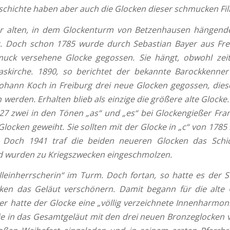
chichte haben aber auch die Glocken dieser schmucken Filial
er alten, in dem Glockenturm von Betzenhausen hängend
. Doch schon 1785 wurde durch Sebastian Bayer aus Fre
muck versehene Glocke gegossen. Sie hängt, obwohl zeit
skirche. 1890, so berichtet der bekannte Barockkenn
ohann Koch in Freiburg drei neue Glocken gegossen, die
erden. Erhalten blieb als einzige die größere alte Glocke
7 zwei in den Tönen „as“ und „es“ bei Glockengießer Franz
cken geweiht. Sie sollten mit der Glocke in „c“ von 1785 
.
Doch 1941 traf die beiden neueren Glocken das Schic
nd wurden zu Kriegszwecken eingeschmolzen.
leinherrscherin“ im Turm. Doch fortan, so hatte es der St
ken das Geläut verschönern. Damit begann für die alte 
r hatte der Glocke eine „völlig verzeichnete Innenharmon
 nie in das Gesamtgeläut mit den drei neuen Bronzeglocken v