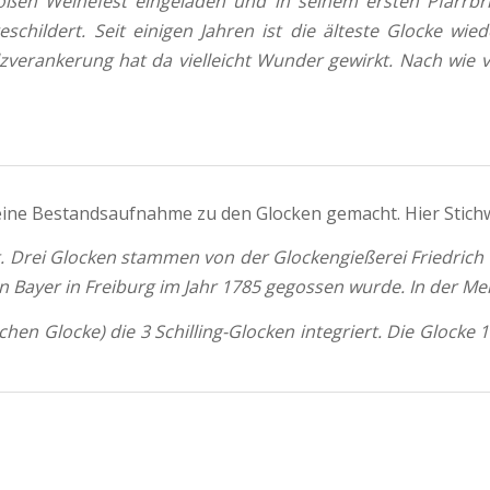
oßen Weihefest eingeladen und in seinem ersten Pfarrb
schildert. Seit einigen Jahren ist die älteste Glocke wi
zverankerung hat da vielleicht Wunder gewirkt. Nach wie 
eine Bestandsaufnahme zu den Glocken gemacht. Hier Stichw
ut. Drei Glocken stammen von der Glockengießerei Friedrich 
an Bayer in Freiburg im Jahr 1785 gegossen wurde. In der Mel
hen Glocke) die 3 Schilling-Glocken integriert. Die Glock