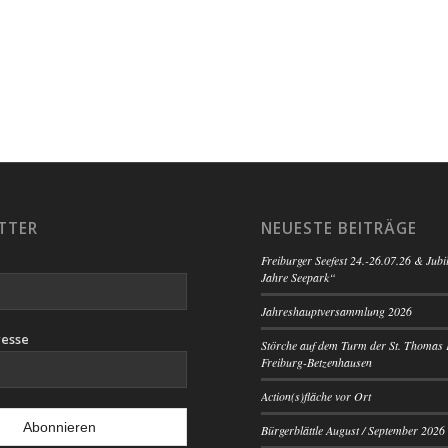
TTER
NEUESTE BEITRÄGE
Freiburger Seefest 24.-26.07.26 & Jub
Jahre Seepark“
Jahreshauptversammlung 2026
resse
Störche auf dem Turm der St. Thomas 
Freiburg-Betzenhausen
Action(s)fläche vor Ort
Bürgerblättle August / September 2026