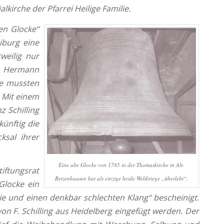
kirche der Pfarrei Heilige Familie.
en Glocke“
iburg eine
weilig nur
er Hermann
se mussten
. Mit einem
 Schilling
künftig die
ksal ihrer
Eine alte Glocke von 1785 in der Thomaskirche in Alt-
iftungsrat
Betzenhausen hat als einzige beide Weltkriege „überlebt“.
Glocke ein
ie und einen denkbar schlechten Klang“ bescheinigt.
on F. Schilling aus Heidelberg eingefügt werden. Der