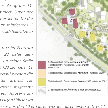
er Bezug des 11-
immern. Unter der
 errichtet. Da die
ber mindestens 1
radstellplätze in
htung im Zentrum
aus 28 nahe dem
 An seiner Stelle
t 130 Zimmern. Es
Verlauf werden die
ten Erdwall zur
setzt. Insgesamt
n von Häusern um
ossigen Häuser im
osser aus den 60-er Jahren werden durch einen 5- bzw. 11-