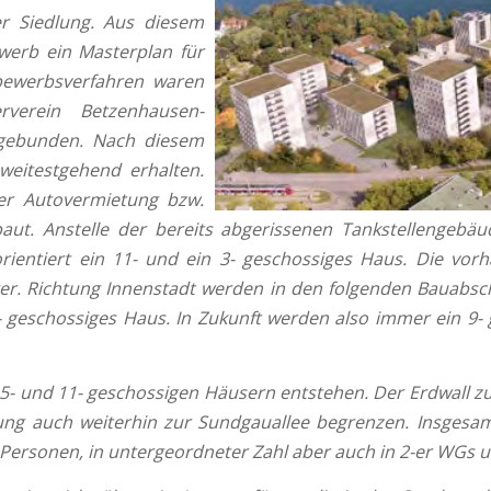
er Siedlung. Aus diesem
erb ein Masterplan für
bewerbsverfahren waren
verein Betzenhausen-
ngebunden. Nach diesem
weitestgehend erhalten.
er Autovermietung bzw.
baut. Anstelle der bereits abgerissenen Tankstellengebä
entiert ein 11- und ein 3- geschossiges Haus. Die vorha
. Richtung Innenstadt werden in den folgenden Bauabschn
5- geschossiges Haus. In Zukunft werden also immer ein 9-
 5- und 11- geschossigen Häusern entstehen. Der Erdwall 
ung auch weiterhin zur Sundgauallee begrenzen. Insgesam
ersonen, in untergeordneter Zahl aber auch in 2-er WGs u