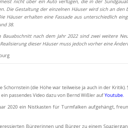
meist nicht über ein Auto verfügen, die in der Sundgaua
gen. Die Gestaltung der einzelnen Häuser wird sich an de
e Häuser erhalten eine Fassade aus unterschiedlich eing
und 38.
n Bauabschnitt nach dem Jahr 2022 sind zwei weitere Neu
ie Realisierung dieser Häuser muss jedoch vorher eine Än
iburg
Schornstein (die Höhe war teilweise ja auch in der Kritik).
r ein passendes Video dazu von Bernd Wißler auf
Youtube.
ar 2020 ein Nistkasten für Turmfalken aufgehängt, freun
teressierten Bürgerinnen und Bürger zu einem Spaziergang