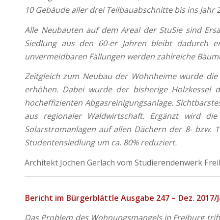
10 Gebäude aller drei Teilbauabschnitte bis ins Jahr 2
Alle Neubauten auf dem Areal der StuSie sind Er
Siedlung aus den 60-er Jahren bleibt dadurch e
unvermeidbaren Fällungen werden zahlreiche Bäume
Zeitgleich zum Neubau der Wohnheime wurde die Te
erhöhen. Dabei wurde der bisherige Holzkessel d
hocheffizienten Abgasreinigungsanlage. Sichtbarste
aus regionaler Waldwirtschaft. Ergänzt wird di
Solarstromanlagen auf allen Dächern der 8- bzw.
Studentensiedlung um ca. 80% reduziert.
Architekt Jochen Gerlach vom Studierendenwerk Fre
Bericht im Bürgerblättle Ausgabe 247 – Dez. 2017/
Das Problem des Wohnungsmangels in Freiburg trif