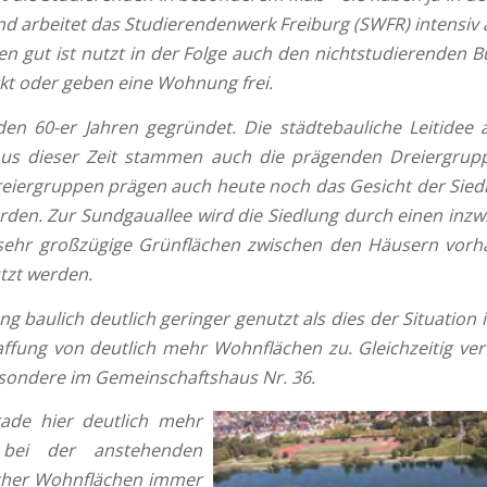
nd arbeitet das Studierendenwerk Freiburg (SWFR) intensiv
nden gut ist nutzt in der Folge auch den nichtstudierenden
 oder geben eine Wohnung frei.
n 60-er Jahren gegründet. Die städtebauliche Leitidee a
us dieser Zeit stammen auch die prägenden Dreiergrup
Dreiergruppen prägen auch heute noch das Gesicht der Sied
urden. Zur Sundgauallee wird die Siedlung durch einen inz
 sehr großzügige Grünflächen zwischen den Häusern vorh
utzt werden.
ng baulich deutlich geringer genutzt als dies der Situati
fung von deutlich mehr Wohnflächen zu. Gleichzeitig verfü
besondere im Gemeinschaftshaus Nr. 36.
ade hier deutlich mehr
l bei der anstehenden
icher Wohnflächen immer