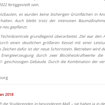
022 fertiggestellt sein.
satzbauten, es wurden keine bisherigen Grünflächen in A
rhalten. Auch bleibt trotz der intensiven Baumaßnah
 neu gepflanzt.
chnikzentrale grundlegend überarbeitet. Ziel war den An
urch einen deutlichen größeren Kessel mit einer Leistu
s Zeichen dafür ist der neue Schornstein. Betrieben wird d
e Energieerzeugung durch zwei Blockheizkraftwerke d
 11- geschossigen Gebäude. Durch die Kombination der 
iburg
Jan 2018
ft die Studierenden in besonderem Maß – sie haben ja in 