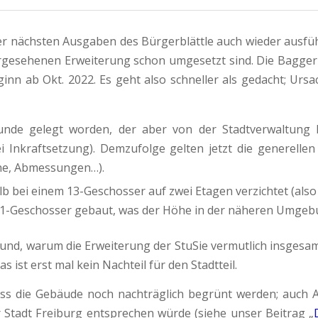
r nächsten Ausgaben des Bürgerblättle auch wieder ausfüh
er vorgesehenen Erweiterung schon umgesetzt sind. Die Bagg
nn ab Okt. 2022. Es geht also schneller als gedacht; Ur
unde gelegt worden, der aber von der Stadtverwaltung 
 Inkraftsetzung). Demzufolge gelten jetzt die generelle
e, Abmessungen…).
b bei einem 13-Geschosser auf zwei Etagen verzichtet (al
11-Geschosser gebaut, was der Höhe in der näheren Umgebu
und, warum die Erweiterung der StuSie vermutlich insgesam
ist erst mal kein Nachteil für den Stadtteil.
dass die Gebäude noch nachträglich begrünt werden; auch A
r Stadt Freiburg entsprechen würde (siehe unser Beitrag „