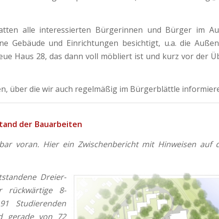
atten alle interessierten Bürgerinnen und Bürger im A
e Gebäude und Einrichtungen besichtigt, u.a. die Außena
eue Haus 28, das dann voll möbliert ist und kurz vor der 
, über die wir auch regelmäßig im Bürgerblättle informier
Stand der Bauarbeiten
tbar voran. Hier ein Zwischenbericht mit Hinweisen auf d
standene Dreier-
r rückwärtige 8-
 91 Studierenden
rd gerade von 72